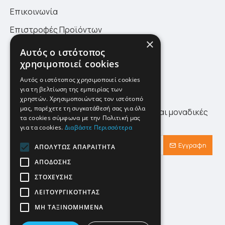
Επικοινωνία
Επιστροφές Προϊόντων
×
Πολιτική Επιστροφών
Αυτός ο ιστότοπος
χρησιμοποιεί cookies
Site Map
Αυτός ο ιστότοπος χρησιμοποιεί cookies
για τη βελτίωση της εμπειρίας των
Newsletter
χρηστών. Χρησιμοποιώντας τον ιστότοπό
μας, παρέχετε τη συγκατάθεσή σας για όλα
Λάβετε πρώτοι τα τελευταία νέα αλλά και μοναδικές
τα cookies σύμφωνα με την Πολιτική μας
προσφορές αποκλειστικά για εσάς!
για τα cookies.
Διαβάστε Περισσότερα
Εγγραφη
ΑΠΟΛΎΤΩΣ ΑΠΑΡΑΊΤΗΤΑ
ΑΠΌΔΟΣΗΣ
Έχω διαβάσει και αποδέχομαι τους
Προστασία Προσωπικών Δεδομένων
ΣΤΌΧΕΥΣΗΣ
ΛΕΙΤΟΥΡΓΙΚΌΤΗΤΑΣ
ΜΗ ΤΑΞΙΝΟΜΗΜΈΝΑ