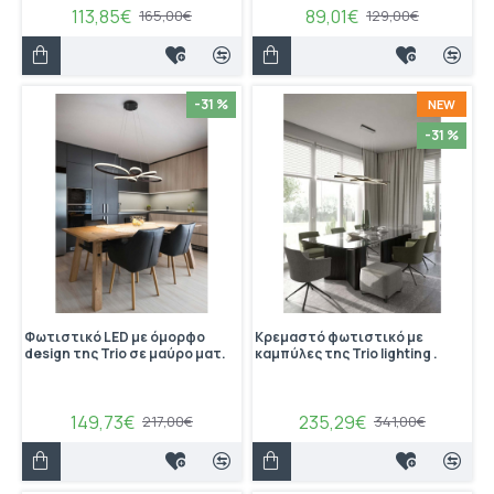
113,85€
89,01€
165,00€
129,00€
-31 %
NEW
-31 %
Φωτιστικό LED με όμορφο
Κρεμαστό φωτιστικό με
design της Trio σε μαύρο ματ.
καμπύλες της Trio lighting .
149,73€
235,29€
217,00€
341,00€