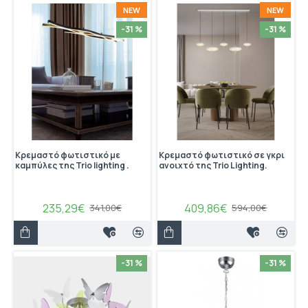
NEW
NEW
-31 %
-31 %
Κρεμαστό φωτιστικό με
Κρεμαστό φωτιστικό σε γκρι
καμπύλες της Trio lighting .
ανοιχτό της Trio Lighting.
235,29€
409,86€
341,00€
594,00€
-31 %
-31 %