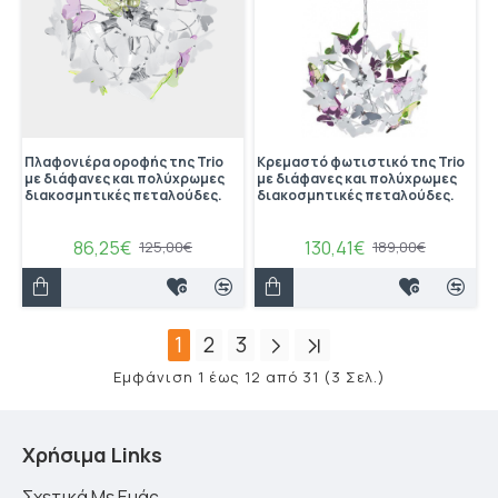
Πλαφονιέρα οροφής της Trio
Κρεμαστό φωτιστικό της Trio
με διάφανες και πολύχρωμες
με διάφανες και πολύχρωμες
διακοσμητικές πεταλούδες.
διακοσμητικές πεταλούδες.
86,25€
130,41€
125,00€
189,00€
1
2
3
Εμφάνιση 1 έως 12 από 31 (3 Σελ.)
Χρήσιμα Links
Σχετικά Με Εμάς