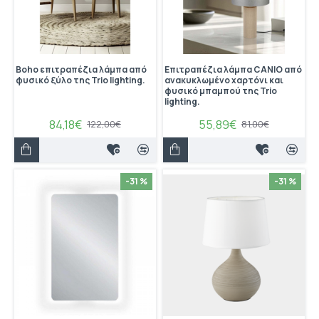
Boho επιτραπέζια λάμπα από
Eπιτραπέζια λάμπα CANIO από
φυσικό ξύλο της Trio lighting.
ανακυκλωμένο χαρτόνι και
φυσικό μπαμπού της Trio
lighting.
84,18€
55,89€
122,00€
81,00€
-31 %
-31 %