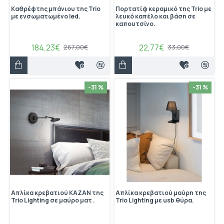
Καθρέφτης μπάνιου της Trio
Πορτατίφ κεραμικό της Trio με
με ενσωματωμένο led.
λευκό καπέλο και βάση σε
καπουτσίνο.
184,23€
22,77€
267,00€
33,00€
-31 %
-31 %
Απλίκα κρεβατιού KAZAN της
Απλίκα κρεβατιού μαύρη της
Trio Lighting σε μαύρο ματ .
Trio Lighting με usb θύρα.