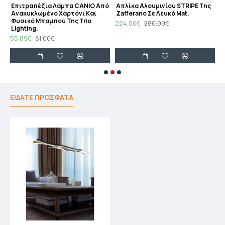
ιτραπέζια Λάμπα Από Φυσικό Ξύλο Της Trio Lighting.
Eπιτραπέζια Λάμπα CANIO Από
Απλίκα Αλουμινίου STRIPE Της
Ανακυκλωμένο Χαρτόνι Και
Ζafferano Σε Λευκό Mat.
1
Φυσικό Μπαμπού Της Trio
224,00€
280,00€
Lighting.
55,89€
81,00€
ΕΙΔΑΤΕ ΠΡΟΣΦΑΤΑ