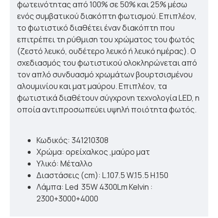
φωτεινότητας από 100% σε 50% και 25% μέσω
ενός συμβατικού διακόπτη φωτισμού. Επιπλέον,
το φωτιστικό διαθέτει έναν διακόπτη που
επιτρέπει τη ρύθμιση του χρώματος του φωτός
(ζεστό λευκό, ουδέτερο λευκό ή λευκό ημέρας). Ο
σχεδιασμός του φωτιστικού ολοκληρώνεται από
τον απλό συνδυασμό χρωμάτων βουρτσισμένου
αλουμινίου και ματ μαύρου. Επιπλέον, τα
φωτιστικά διαθέτουν σύγχρονη τεχνολογία LED, η
οποία αντιπροσωπεύει υψηλή ποιότητα φωτός.
Κωδικός: 341210308
Χρώμα: ορείχαλκος ,μαύρο ματ
Υλικό: Μέταλλο
Διαστάσεις (cm): L.107.5 W.15.5 H.150
Λάμπα: Led 35W 4300Lm Kelvin :
2300+3000+4000