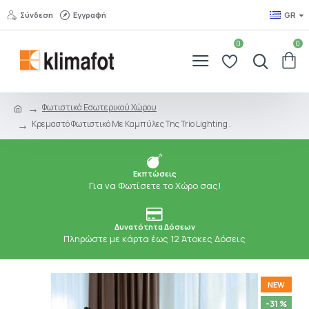
Σύνδεση
Εγγραφή
GR
0
0
Φωτιστικά Εσωτερικού Χώρου
Κρεμαστό Φωτιστικό Με Καμπύλες Της Trio Lighting .
Εκπτώσεις
Για να Φωτίσετε το Χώρο σας!
Δυνατότητα Δόσεων
Πληρώστε με κάρτα έως 12 Άτοκες Δόσεις
NEW
-31 %