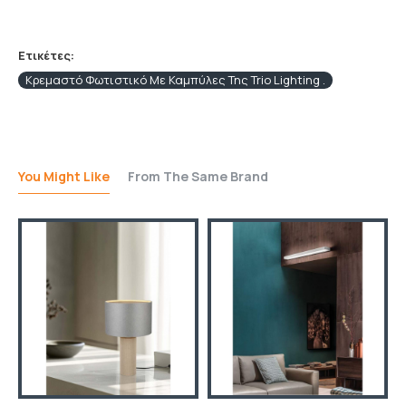
Ετικέτες:
Κρεμαστό Φωτιστικό Με Καμπύλες Της Trio Lighting .
You Might Like
From The Same Brand