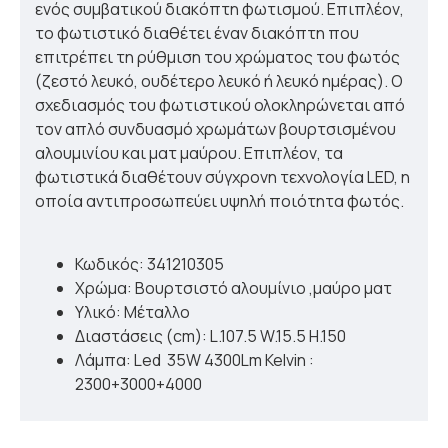
ενός συμβατικού διακόπτη φωτισμού. Επιπλέον,
το φωτιστικό διαθέτει έναν διακόπτη που
επιτρέπει τη ρύθμιση του χρώματος του φωτός
(ζεστό λευκό, ουδέτερο λευκό ή λευκό ημέρας). Ο
σχεδιασμός του φωτιστικού ολοκληρώνεται από
τον απλό συνδυασμό χρωμάτων βουρτσισμένου
αλουμινίου και ματ μαύρου. Επιπλέον, τα
φωτιστικά διαθέτουν σύγχρονη τεχνολογία LED, η
οποία αντιπροσωπεύει υψηλή ποιότητα φωτός.
Κωδικός: 341210305
Χρώμα: Βουρτσιστό αλουμίνιο ,μαύρο ματ
Υλικό: Μέταλλο
Διαστάσεις (cm): L.107.5 W.15.5 H.150
Λάμπα: Led 35W 4300Lm Kelvin :
2300+3000+4000