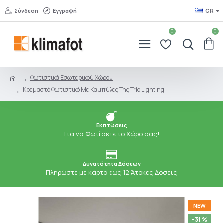
Σύνδεση
Εγγραφή
GR
0
0
Φωτιστικά Εσωτερικού Χώρου
Κρεμαστό Φωτιστικό Με Καμπύλες Της Trio Lighting .
Εκπτώσεις
Για να Φωτίσετε το Χώρο σας!
Δυνατότητα Δόσεων
Πληρώστε με κάρτα έως 12 Άτοκες Δόσεις
NEW
-31 %