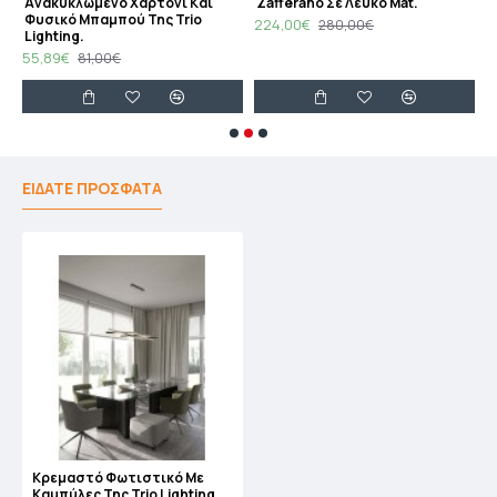
Ανακυκλωμένο Χαρτόνι Και
Ζafferano Σε Λευκό Mat.
1
Φυσικό Μπαμπού Της Trio
224,00€
280,00€
Lighting.
55,89€
81,00€
ΕΙΔΑΤΕ ΠΡΟΣΦΑΤΑ
Κρεμαστό Φωτιστικό Με
Καμπύλες Της Trio Lighting .