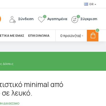
GR
0
0
Σύνδεση
Αγαπημένα
Σύγκριση
0
ΕΤΙΚΑ ΜΕ ΕΜΑΣ
ΕΠΙΚΟΙΝΩΝΙΑ
0 προϊόν(τα) -
ες Δόσεις
ιστικό minimal από
 σε λευκό.
ΜΗ ΔΙΑΘΈΣΙΜΟ