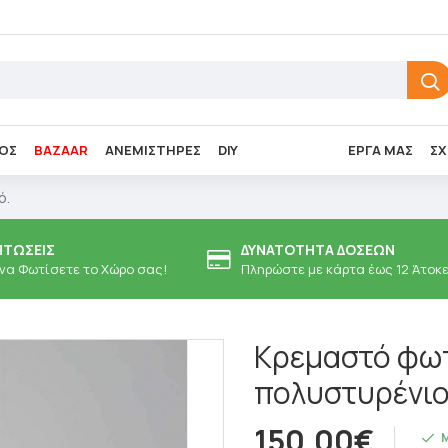
ΌΣ
BAZAAR
ΑΝΕΜΙΣΤΉΡΕΣ
DIY
ΈΡΓΑ ΜΑΣ
ΣΧ
ό.
ΠΤΏΣΕΙΣ
ΔΥΝΑΤΌΤΗΤΑ ΔΌΣΕΩΝ
 να Φωτίσετε το Χώρο σας!
Πληρώστε με κάρτα έως 12 Άτοκ
Κρεμαστό φωτ
πολυστυρένιο
150,00€