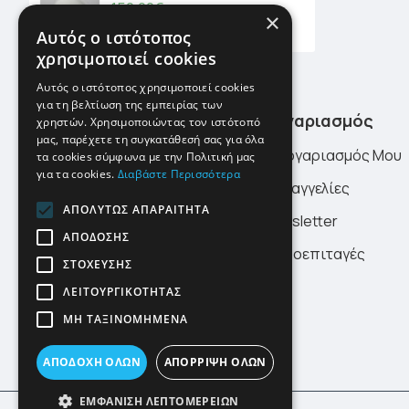
150,00€
×
Αυτός ο ιστότοπος
χρησιμοποιεί cookies
Αυτός ο ιστότοπος χρησιμοποιεί cookies
για τη βελτίωση της εμπειρίας των
Χρήσιμα Links
Λογαριασμός
χρηστών. Χρησιμοποιώντας τον ιστότοπό
μας, παρέχετε τη συγκατάθεσή σας για όλα
Σχετικά Με Εμάς
Ο Λογαριασμός Μου
τα cookies σύμφωνα με την Πολιτική μας
για τα cookies.
Διαβάστε Περισσότερα
Τρόποι Πληρωμής
Παραγγελίες
ΑΠΟΛΎΤΩΣ ΑΠΑΡΑΊΤΗΤΑ
Τρόποι Αποστολής
Newsletter
ΑΠΌΔΟΣΗΣ
Προστασία Προσωπικών
Δωροεπιταγές
ΣΤΌΧΕΥΣΗΣ
Δεδομένων
ΛΕΙΤΟΥΡΓΙΚΌΤΗΤΑΣ
Νέα
ΜΗ ΤΑΞΙΝΟΜΗΜΈΝΑ
Όροι Χρήσης
ΑΠΟΔΟΧΉ ΌΛΩΝ
ΑΠΌΡΡΙΨΗ ΌΛΩΝ
ΕΜΦΆΝΙΣΗ ΛΕΠΤΟΜΕΡΕΙΏΝ