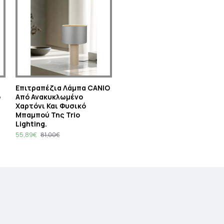
Eπιτραπέζια Λάμπα CANIO
o
Από Ανακυκλωμένο
Χαρτόνι Και Φυσικό
Μπαμπού Της Trio
Lighting.
55,89€
81,00€