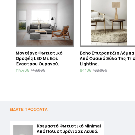
Μοντέρνο Φωτιστικό
Boho Επιτραπέζια Λάμπα
Οροφής LED Με Εφέ
Από Φυσικό Ξύλο Της Tri
Έναστρου Ουρανού.
Lighting.
114,40€
84,18€
143,00€
122,00€
ΕΙΔΑΤΕ ΠΡΟΣΦΑΤΑ
Κρεμαστό Φωτιστικό Minimal
Από Πολυστυρένιο Σε Λευκό.