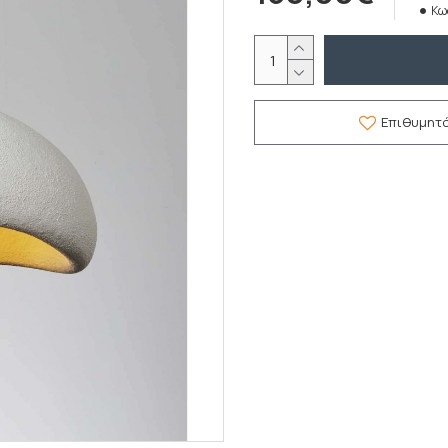
Κω
Επιθυμητ