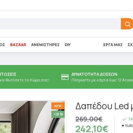
ΌΣ
BAZAAR
ΑΝΕΜΙΣΤΉΡΕΣ
DIY
ΈΡΓΑ ΜΑΣ
ΣΧ
ΠΤΏΣΕΙΣ
ΔΥΝΑΤΌΤΗΤΑ ΔΌΣΕΩΝ
 να Φωτίσετε το Χώρο σας!
Πληρώστε με κάρτα έως 12 Άτοκ
Δαπέδου Led μ
NEW
-10 %
269,00€
7 
242,10€
Κωδι