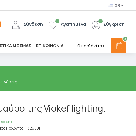
GR
0
0
Σύνδεση
Αγαπημένα
Σύγκριση
0
ΕΤΙΚΑ ΜΕ ΕΜΑΣ
ΕΠΙΚΟΙΝΩΝΙΑ
0 προϊόν(τα) -
ες Δόσεις
αύρο της Viokef lighting.
ΗΜΈΡΕΣ
κός Προϊόντος:
4326501