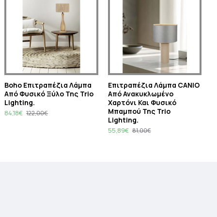
Boho Επιτραπέζια Λάμπα
Eπιτραπέζια Λάμπα CANIO
Από Φυσικό Ξύλο Της Trio
Από Ανακυκλωμένο
Lighting.
Χαρτόνι Και Φυσικό
Μπαμπού Της Trio
84,18€
122,00€
Lighting.
55,89€
81,00€