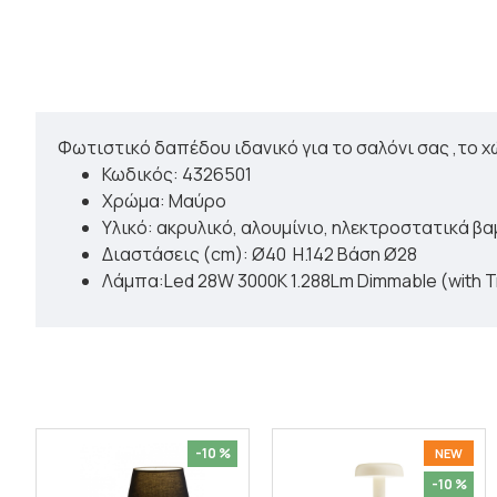
Φωτιστικό δαπέδου ιδανικό για το σαλόνι σας ,το χ
Κωδικός: 4326501
Χρώμα: Μαύρο
Υλικό: ακρυλικό, αλουμίνιο, ηλεκτροστατικά β
Διαστάσεις (cm): Ø40 H.142 Βάση Ø28
Λάμπα:Led 28W 3000K 1.288Lm Dimmable (with T
-10 %
NEW
-10 %