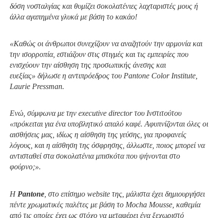
δόση νοσταλγίας και θυμίζει σοκολατένιες λαχταριστές μους ή
άλλα αγαπημένα γλυκά με βάση το κακάο!
«Καθώς οι άνθρωποι συνεχίζουν να αναζητούν την αρμονία και
την ισορροπία, εστιάζουν στις στιγμές και τις εμπειρίες που
ενισχύουν την αίσθηση της προσωπικής άνεσης και
ευεξίας» δήλωσε η αντιπρόεδρος του
Pantone Color Institute,
Laurie
Pressman.
Ενώ, σύμφωνα με την
executive director
του Ινστιτούτου
«πρόκειται για ένα υποβλητικό απαλό καφέ. Αφυπνίζονται όλες οι
αισθήσεις μας, ιδίως η αίσθηση της γεύσης, για προφανείς
λόγους, και η αίσθηση της όσφρησης, άλλωστε, ποιος μπορεί να
αντισταθεί στα σοκολατένια μπισκότα που ψήνονται στο
φούρνο;
»
.
Η
Pantone
, στο επίσημο
website
της, μάλιστα έχει δημιουργήσει
πέντε χρωματικές παλέτες με βάση το
Mocha Mousse,
καθεμία
από τις οποίες έχει ως στόχο να μεταφέρει ένα ξεχωριστό