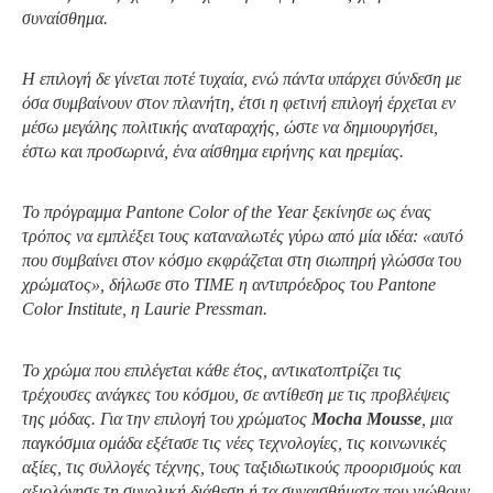
συναίσθημα.
Η επιλογή δε γίνεται ποτέ τυχαία, ενώ πάντα υπάρχει σύνδεση με
όσα συμβαίνουν στον πλανήτη, έτσι η φετινή επιλογή έρχεται εν
μέσω μεγάλης πολιτικής αναταραχής, ώστε να δημιουργήσει,
έστω και προσωρινά, ένα αίσθημα ειρήνης και ηρεμίας.
Το πρόγραμμα
Pantone Color of the Year
ξεκίνησε ως ένας
τρόπος να εμπλέξει τους καταναλωτές γύρω από μία ιδέα
:
«αυτό
που συμβαίνει στον κόσμο εκφράζεται στη σιωπηρή γλώσσα του
χρώματος», δήλωσε στο TIME η αντιπρόεδρος του
Pantone
Color Institute,
η Laurie Pressman.
Το χρώμα που επιλέγεται κάθε έτος, αντικατοπτρίζει τις
τρέχουσες ανάγκες του κόσμου, σε αντίθεση με τις προβλέψεις
της μόδας. Για την επιλογή του χρώματος
Mocha Mousse
, μια
παγκόσμια ομάδα εξέτασε τις νέες τεχνολογίες, τις κοινωνικές
αξίες, τις συλλογές τέχνης, τους ταξιδιωτικούς προορισμούς και
αξιολόγησε τη συνολική διάθεση ή τα συναισθήματα που νιώθουν