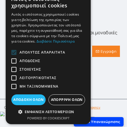
χρησιμοποιεί cookies
Site Map
Αυτός ο ιστότοπος χρησιμοποιεί cookies
για τη βελτίωση της εμπειρίας των
Newsletter
χρηστών. Χρησιμοποιώντας τον ιστότοπό
μας, παρέχετε τη συγκατάθεσή σας για όλα
Λάβετε πρώτοι τα τελευταία νέα αλλά και μοναδικές
τα cookies σύμφωνα με την Πολιτική μας
προσφορές αποκλειστικά για εσάς!
για τα cookies.
Διαβάστε Περισσότερα
Εγγραφη
ΑΠΟΛΎΤΩΣ ΑΠΑΡΑΊΤΗΤΑ
ΑΠΌΔΟΣΗΣ
Έχω διαβάσει και αποδέχομαι τους
Προστασία Προσωπικών Δεδομένων
ΣΤΌΧΕΥΣΗΣ
ΛΕΙΤΟΥΡΓΙΚΌΤΗΤΑΣ
ΜΗ ΤΑΞΙΝΟΜΗΜΈΝΑ
ΑΠΟΔΟΧΉ ΌΛΩΝ
ΑΠΌΡΡΙΨΗ ΌΛΩΝ
Copyright © klimafot.com. Designed & Developed by
IMBnet Agency
ΕΜΦΆΝΙΣΗ ΛΕΠΤΟΜΕΡΕΙΏΝ
POWERED BY COOKIESCRIPT
Φόρμα Υπαναχώρησης