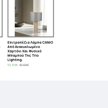
Eπιτραπέζια Λάμπα CANIO
o
Από Ανακυκλωμένο
Χαρτόνι Και Φυσικό
Μπαμπού Της Trio
Lighting.
55,89€
81,00€