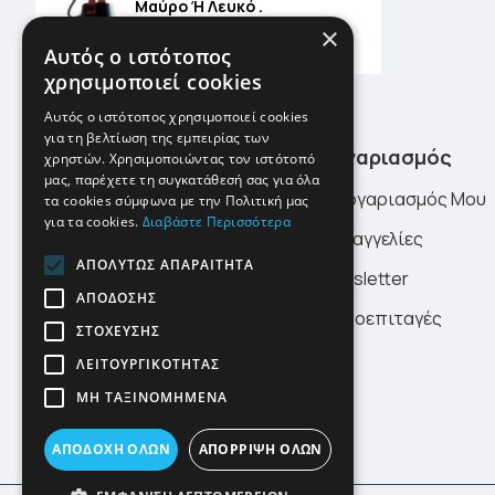
Μαύρο Ή Λευκό .
32,40€
36,00€
×
Αυτός ο ιστότοπος
χρησιμοποιεί cookies
Αυτός ο ιστότοπος χρησιμοποιεί cookies
για τη βελτίωση της εμπειρίας των
Χρήσιμα Links
Λογαριασμός
χρηστών. Χρησιμοποιώντας τον ιστότοπό
μας, παρέχετε τη συγκατάθεσή σας για όλα
Σχετικά Με Εμάς
Ο Λογαριασμός Μου
τα cookies σύμφωνα με την Πολιτική μας
για τα cookies.
Διαβάστε Περισσότερα
Τρόποι Πληρωμής
Παραγγελίες
ΑΠΟΛΎΤΩΣ ΑΠΑΡΑΊΤΗΤΑ
Τρόποι Αποστολής
Newsletter
ΑΠΌΔΟΣΗΣ
Προστασία Προσωπικών
Δωροεπιταγές
ΣΤΌΧΕΥΣΗΣ
Δεδομένων
ΛΕΙΤΟΥΡΓΙΚΌΤΗΤΑΣ
Νέα
ΜΗ ΤΑΞΙΝΟΜΗΜΈΝΑ
Όροι Χρήσης
ΑΠΟΔΟΧΉ ΌΛΩΝ
ΑΠΌΡΡΙΨΗ ΌΛΩΝ