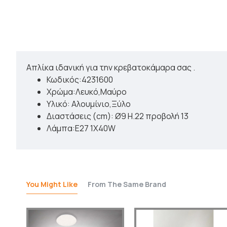
Απλίκα ιδανική για την κρεβατοκάμαρα σας .
Κωδικός:4231600
Χρώμα:Λευκό,Μαύρο
Υλικό: Αλουμίνιο,Ξύλο
Διαστάσεις (cm): Ø9 H.22 προβολή 13
Λάμπα:E27 1X40W
You Might Like
From The Same Brand