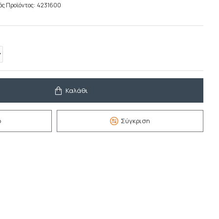
ός Προϊόντος:
4231600
Καλάθι
ό
Σύγκριση