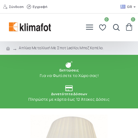
Σύνδεση
Εγγραφή
GR
0
0
Απλίκα Μεταλλική Με Σποτ Led Και Μπεζ Καπέλο.
Εκπτώσεις
Για να Φωτίσετε το Χώρο σας!
Δυνατότητα Δόσεων
Πληρώστε με κάρτα έως 12 Άτοκες Δόσεις