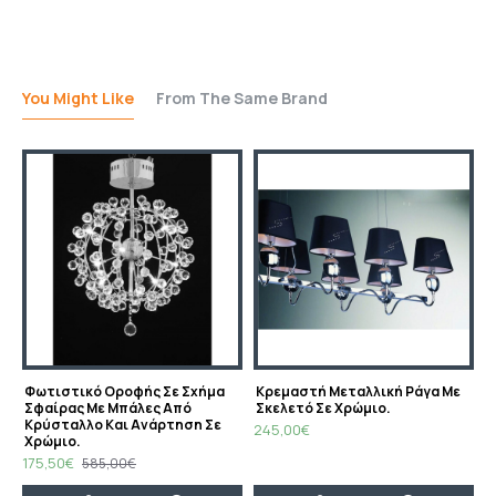
You Might Like
From The Same Brand
ος Τα Κάτω .
Φωτιστικό Οροφής Σε Σχήμα
Κρεμαστή Μεταλλική Ράγα Με
Σφαίρας Με Μπάλες Από
Σκελετό Σε Χρώμιο.
Κρύσταλλο Και Ανάρτηση Σε
245,00€
Χρώμιο.
175,50€
585,00€