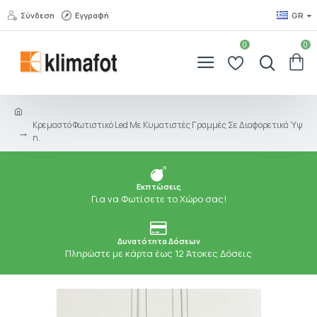
Σύνδεση
Εγγραφή
GR
0
0
Κρεμαστό Φωτιστικό Led Με Κυματιστές Γραμμές Σε Διαφορετικά Ύψ
Η.
Εκπτώσεις
Για να Φωτίσετε το Χώρο σας!
Δυνατότητα Δόσεων
Πληρώστε με κάρτα έως 12 Άτοκες Δόσεις