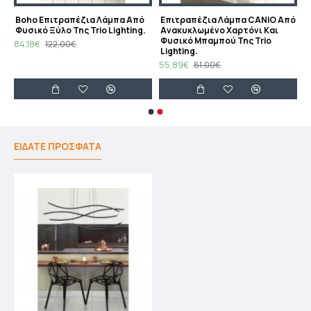
στρου Ουρανού.
Boho Επιτραπέζια Λάμπα Από
Eπιτραπέζια Λάμπα CANIO Από
Φυσικό Ξύλο Της Trio Lighting.
Ανακυκλωμένο Χαρτόνι Και
Φυσικό Μπαμπού Της Trio
84,18€
122,00€
Lighting.
55,89€
81,00€
ΕΙΔΑΤΕ ΠΡΟΣΦΑΤΑ