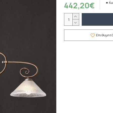
442,20€
Κω
Επιθυμητ