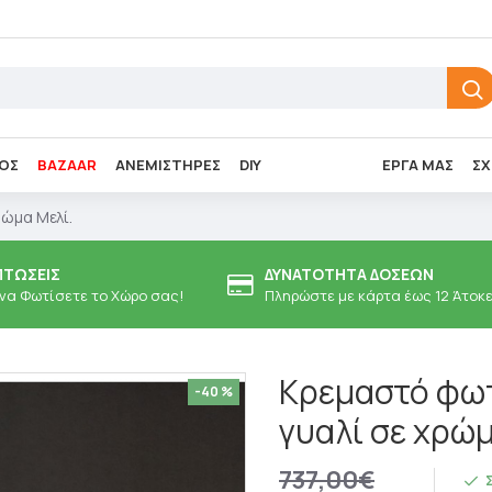
ΌΣ
BAZAAR
ΑΝΕΜΙΣΤΉΡΕΣ
DIY
ΈΡΓΑ ΜΑΣ
ΣΧ
ώμα Μελί.
ΠΤΏΣΕΙΣ
ΔΥΝΑΤΌΤΗΤΑ ΔΌΣΕΩΝ
 να Φωτίσετε το Χώρο σας!
Πληρώστε με κάρτα έως 12 Άτοκ
Κρεμαστό φωτ
-40 %
γυαλί σε χρώμ
737,00€