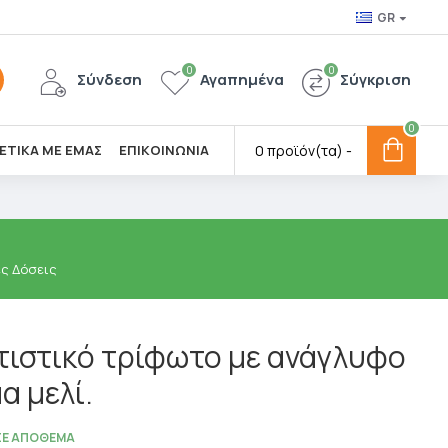
GR
0
0
Σύνδεση
Αγαπημένα
Σύγκριση
0
ΕΤΙΚΑ ΜΕ ΕΜΑΣ
ΕΠΙΚΟΙΝΩΝΙΑ
0 προϊόν(τα) -
ες Δόσεις
ιστικό τρίφωτο με ανάγλυφο
α μελί.
ΣΕ ΑΠΌΘΕΜΑ