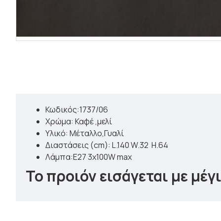
Κωδικός:1737/06
Χρώμα: Καφέ ,μελί
Υλικό: Μέταλλο,Γυαλί
Διαστάσεις (cm): L.140 W.32 H.64
Λάμπα:Ε27 3x100W max
Το προιόν εισάγεται με μέ