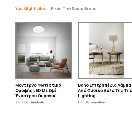
You Might Like
From The Same Brand
Μοντέρνο Φωτιστικό
Boho Επιτραπέζια Λάμπα
Οροφής LED Με Εφέ
Από Φυσικό Ξύλο Της Tri
Έναστρου Ουρανού.
Lighting.
114,40€
84,18€
143,00€
122,00€