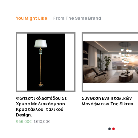
You Might Like
From The Same Brand
Επιτραπέζια Λάμπα Σε Χρυσό Με Διακόσμηση Κρυστάλλου Ιταλικού Design.
Φωτιστικό Δαπέδου Σε
Σύνθεση Εva Iιταλικών
Χρυσό Με Διακόσμηση
Μονόφωτων Της Sikrea .
Κρυστάλλου Ιταλικού
Design.
966,00€
1.610,00€