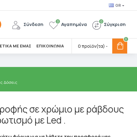
GR
0
0
Σύνδεση
Αγαπημένα
Σύγκριση
0
ΕΤΙΚΑ ΜΕ ΕΜΑΣ
ΕΠΙΚΟΙΝΩΝΙΑ
0 προϊόν(τα) -
ες Δόσεις
ροφής σε χρώμιο με ράβδους
φωτισμό με Led .
άτω φόρμα για να λάβετε την προσφορά μας.