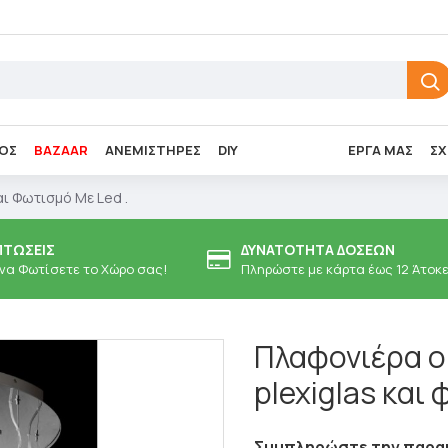
ΌΣ
BAZAAR
ΑΝΕΜΙΣΤΉΡΕΣ
DIY
ΈΡΓΑ ΜΑΣ
ΣΧ
ι Φωτισμό Με Led .
ΠΤΏΣΕΙΣ
ΔΥΝΑΤΌΤΗΤΑ ΔΌΣΕΩΝ
 να Φωτίσετε το Χώρο σας!
Πληρώστε με κάρτα έως 12 Άτοκ
Πλαφονιέρα ο
plexiglas και 
Συμπληρώστε την παρακ