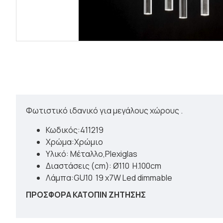
Φωτιστικό ιδανικό για μεγάλους χώρους .
Κωδικός:411219
Χρώμα:Χρώμιο
Υλικό: Μέταλλο,Plexiglas
Διαστάσεις (cm): Ø110 H.100cm
Λάμπα:GU10 19 x7W Led dimmable
ΠΡΟΣΦΟΡΑ ΚΑΤΟΠΙΝ ΖΗΤΗΣΗΣ