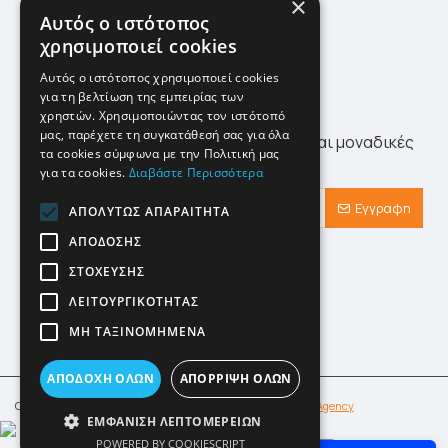
×
Πολιτική Επιστροφών
Αυτός ο ιστότοπος
χρησιμοποιεί cookies
Site Map
Αυτός ο ιστότοπος χρησιμοποιεί cookies
για τη βελτίωση της εμπειρίας των
Newsletter
χρηστών. Χρησιμοποιώντας τον ιστότοπό
μας, παρέχετε τη συγκατάθεσή σας για όλα
Λάβετε πρώτοι τα τελευταία νέα αλλά και μοναδικές
τα cookies σύμφωνα με την Πολιτική μας
προσφορές αποκλειστικά για εσάς!
για τα cookies.
Διαβάστε Περισσότερα
Εγγραφη
ΑΠΟΛΎΤΩΣ ΑΠΑΡΑΊΤΗΤΑ
ΑΠΌΔΟΣΗΣ
Έχω διαβάσει και αποδέχομαι τους
Προστασία Προσωπικών Δεδομένων
ΣΤΌΧΕΥΣΗΣ
ΛΕΙΤΟΥΡΓΙΚΌΤΗΤΑΣ
ΜΗ ΤΑΞΙΝΟΜΗΜΈΝΑ
ΑΠΟΔΟΧΉ ΌΛΩΝ
ΑΠΌΡΡΙΨΗ ΌΛΩΝ
Copyright © klimafot.com. Designed & Developed by
IMBnet Agency
ΕΜΦΆΝΙΣΗ ΛΕΠΤΟΜΕΡΕΙΏΝ
Φίλτρα
POWERED BY COOKIESCRIPT