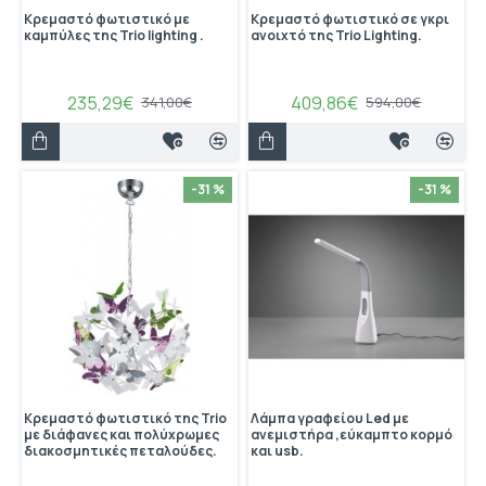
Κρεμαστό φωτιστικό με
Κρεμαστό φωτιστικό σε γκρι
καμπύλες της Trio lighting .
ανοιχτό της Trio Lighting.
235,29€
409,86€
341,00€
594,00€
-31 %
-31 %
Κρεμαστό φωτιστικό της Trio
Λάμπα γραφείου Led με
με διάφανες και πολύχρωμες
ανεμιστήρα ,εύκαμπτο κορμό
διακοσμητικές πεταλούδες.
και usb.