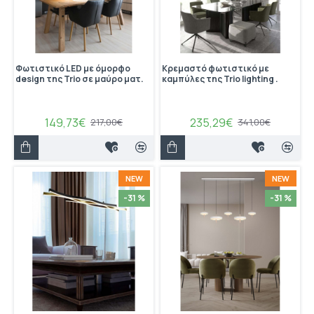
Φωτιστικό LED με όμορφο
Κρεμαστό φωτιστικό με
design της Trio σε μαύρο ματ.
καμπύλες της Trio lighting .
149,73€
235,29€
217,00€
341,00€
NEW
NEW
-31 %
-31 %