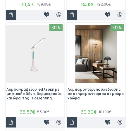
130,41€
84,18€
189,00€
122,00€
-31 %
-31 %
Λάμπα γραφείου led λευκή με
Λάμπα μοντέρνης σχεδίασης
ψηφιακή οθόνη, θερμοκρασία
σε σχήμα μανιταριού σε μαύρο
και ώρα, της Trio Lighting.
χρώμα.
36,57€
69,69€
53,00€
101,00€