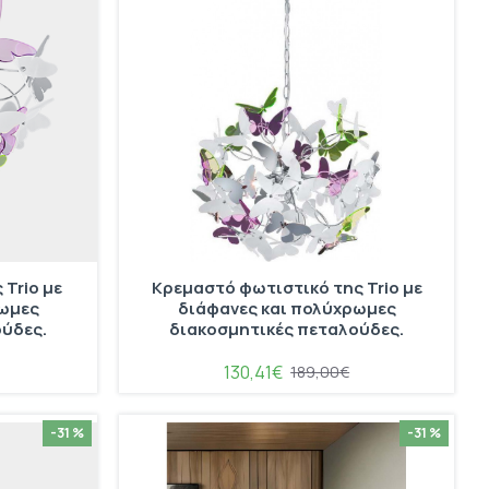
Trio με
Κρεμαστό φωτιστικό της Trio με
ρωμες
διάφανες και πολύχρωμες
ούδες.
διακοσμητικές πεταλούδες.
130,41€
189,00€
-31 %
-31 %