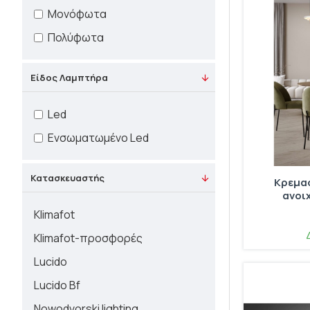
Μονόφωτα
Πολύφωτα
Είδος Λαμπτήρα
Led
Ενσωματωμένο Led
Κατασκευαστής
Κρεμασ
ανοιχ
Klimafot
Klimafot-προσφορές
Lucido
Lucido Bf
Nowodvorski lighting