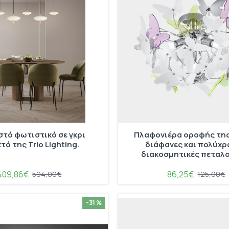
τό φωτιστικό σε γκρι
Πλαφονιέρα οροφής της 
τό της Trio Lighting.
διάφανες και πολύχ
διακοσμητικές πεταλ
409,86€
86,25€
594,00€
125,00€
-31 %