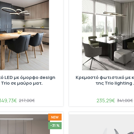
ό LED με όμορφο design
Κρεμαστό φωτιστικό με 
 Trio σε μαύρο ματ.
της Trio lighting 
149,73€
235,29€
217,00€
341,00€
NEW
-31 %