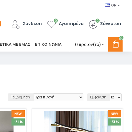
GR
0
0
Σύνδεση
Αγαπημένα
Σύγκριση
0
ΕΤΙΚΑ ΜΕ ΕΜΑΣ
ΕΠΙΚΟΙΝΩΝΙΑ
0 προϊόν(τα) -
Ταξινόμηση:
Εμφάνιση:
NEW
NEW
-31 %
-31 %