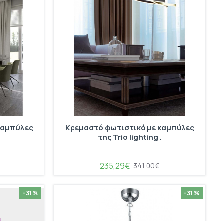
καμπύλες
Κρεμαστό φωτιστικό με καμπύλες
.
της Trio lighting .
235,29€
341,00€
-31 %
-31 %