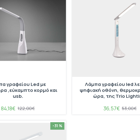
πα γραφείου Led με
Λάμπα γραφείου led λε
ρα ,εύκαμπτο κορμό και
ψηφιακή οθόνη, θερμοκρ
usb.
ώρα, της Trio Lighti
84,18€
36,57€
122,00€
53,00€
-31 %