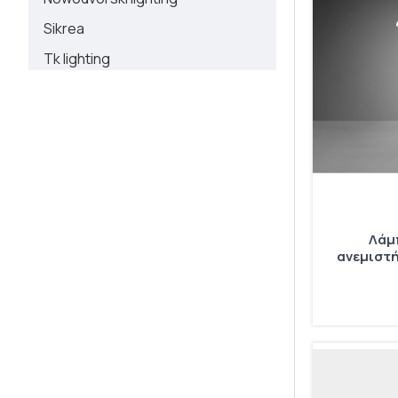
Sikrea
Tk lighting
Viokef
Zafferano
Perenz
Zambelis
Trio lighting
Λάμ
Ondaluce
ανεμιστή
Fabas Luce S.r.l