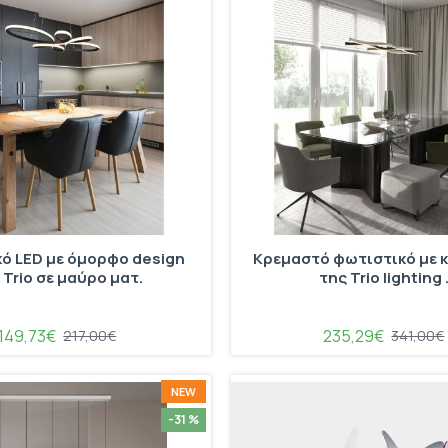
ό LED με όμορφο design
Κρεμαστό φωτιστικό με 
 Trio σε μαύρο ματ.
της Trio lighting 
149,73€
235,29€
217,00€
341,00€
NEW
-31 %