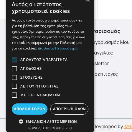
Αυτός ο ιστότοπος
Viokef
χρησιμοποιεί cookies
Wofi
Αυτός ο ιστότοπος χρησιμοποιεί cookies
για τη βελτίωση της εμπειρίας των
Zafferano
Χρήσιμα Links
Λογαριασμός
χρηστών. Χρησιμοποιώντας τον ιστότοπό
μας, παρέχετε τη συγκατάθεσή σας για όλα
Perenz
Σχετικά Με Εμάς
Ο Λογαριασμός Μου
τα cookies σύμφωνα με την Πολιτική μας
για τα cookies.
Διαβάστε Περισσότερα
Zambelis
Τρόποι Πληρωμής
Παραγγελίες
Trio lighting
ΑΠΟΛΎΤΩΣ ΑΠΑΡΑΊΤΗΤΑ
Τρόποι Αποστολής
Newsletter
ΑΠΌΔΟΣΗΣ
Ondaluce
Προστασία Προσωπικών
Δωροεπιταγές
ΣΤΌΧΕΥΣΗΣ
Δεδομένων
ΛΕΙΤΟΥΡΓΙΚΌΤΗΤΑΣ
Νέα
ΜΗ ΤΑΞΙΝΟΜΗΜΈΝΑ
Όροι Χρήσης
ΑΠΟΔΟΧΉ ΌΛΩΝ
ΑΠΌΡΡΙΨΗ ΌΛΩΝ
ΕΜΦΆΝΙΣΗ ΛΕΠΤΟΜΕΡΕΙΏΝ
Copyright © klimafot.com. Designed & Developed by
IMB
POWERED BY COOKIESCRIPT