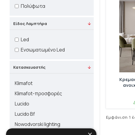
Πολύφωτα
Είδος Λαμπτήρα
Led
Ενσωματωμένο Led
Κατασκευαστής
Κρεμασ
Klimafot
ανοιχ
Klimafot-προσφορές
Lucido
Lucido Bf
Εμφάνιση 1 έ
Nowodvorski lighting
×
Sikrea