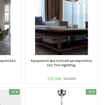
καμπύλες
Κρεμαστό φωτιστικό με καμπύλες
.
της Trio lighting .
235,29€
341,00€
-31 %
-31 %