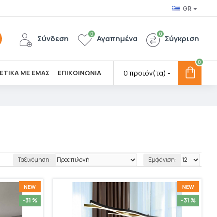
GR
0
0
Σύνδεση
Αγαπημένα
Σύγκριση
0
ΕΤΙΚΑ ΜΕ ΕΜΑΣ
ΕΠΙΚΟΙΝΩΝΙΑ
0 προϊόν(τα) -
Ταξινόμηση:
Εμφάνιση:
NEW
NEW
-31 %
-31 %