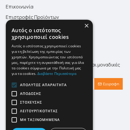
Επικοινωνία
Επιστροφές Προϊόντων
×
Πολιτική Επιστροφών
Αυτός ο ιστότοπος
χρησιμοποιεί cookies
Site Map
Αυτός ο ιστότοπος χρησιμοποιεί cookies
για τη βελτίωση της εμπειρίας των
Newsletter
χρηστών. Χρησιμοποιώντας τον ιστότοπό
μας, παρέχετε τη συγκατάθεσή σας για όλα
Λάβετε πρώτοι τα τελευταία νέα αλλά και μοναδικές
τα cookies σύμφωνα με την Πολιτική μας
προσφορές αποκλειστικά για εσάς!
για τα cookies.
Διαβάστε Περισσότερα
Εγγραφη
ΑΠΟΛΎΤΩΣ ΑΠΑΡΑΊΤΗΤΑ
ΑΠΌΔΟΣΗΣ
Έχω διαβάσει και αποδέχομαι τους
Προστασία Προσωπικών Δεδομένων
ΣΤΌΧΕΥΣΗΣ
ΛΕΙΤΟΥΡΓΙΚΌΤΗΤΑΣ
ΜΗ ΤΑΞΙΝΟΜΗΜΈΝΑ