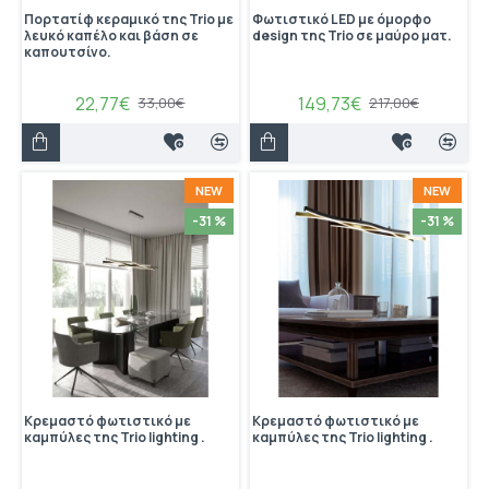
Πορτατίφ κεραμικό της Trio με
Φωτιστικό LED με όμορφο
λευκό καπέλο και βάση σε
design της Trio σε μαύρο ματ.
καπουτσίνο.
22,77€
149,73€
33,00€
217,00€
NEW
NEW
-31 %
-31 %
Κρεμαστό φωτιστικό με
Κρεμαστό φωτιστικό με
καμπύλες της Trio lighting .
καμπύλες της Trio lighting .