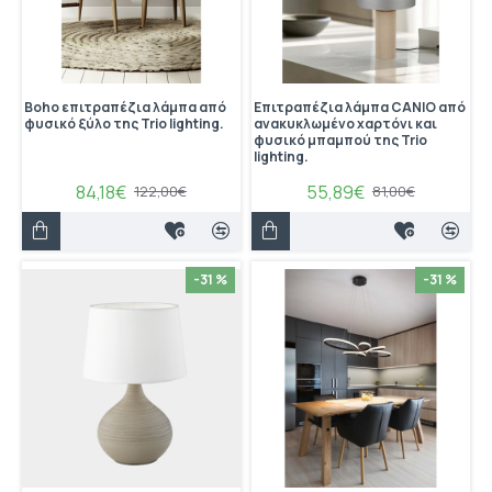
Boho επιτραπέζια λάμπα από
Eπιτραπέζια λάμπα CANIO από
φυσικό ξύλο της Trio lighting.
ανακυκλωμένο χαρτόνι και
φυσικό μπαμπού της Trio
lighting.
84,18€
55,89€
122,00€
81,00€
-31 %
-31 %