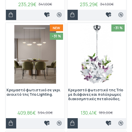
235,29€
235,29€
341,00€
341,00€
-31 %
NEW
-31 %
Κρεμαστό φωτιστικό σε γκρι
Κρεμαστό φωτιστικό της Trio
ανοιχτό της Trio Lighting.
με διάφανες και πολύχρωμες
διακοσμητικές πεταλούδες.
409,86€
130,41€
594,00€
189,00€