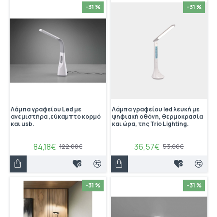
-31 %
-31 %
Λάμπα γραφείου Led με
Λάμπα γραφείου led λευκή με
ανεμιστήρα ,εύκαμπτο κορμό
ψηφιακή οθόνη, θερμοκρασία
και usb.
και ώρα, της Trio Lighting.
84,18€
36,57€
122,00€
53,00€
-31 %
-31 %