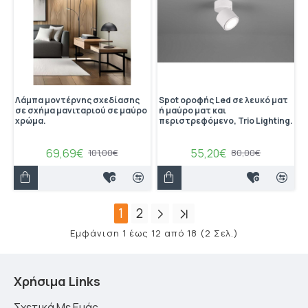
Λάμπα μοντέρνης σχεδίασης
Spot οροφής Led σε λευκό ματ
σε σχήμα μανιταριού σε μαύρο
ή μαύρο ματ και
χρώμα.
περιστρεφόμενο, Trio Lighting.
69,69€
55,20€
101,00€
80,00€
1
2
Εμφάνιση 1 έως 12 από 18 (2 Σελ.)
Χρήσιμα Links
Σχετικά Με Εμάς