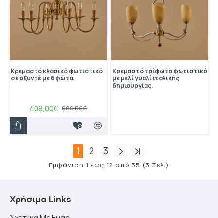
Κρεμαστό κλασικό φωτιστικό
Κρεμαστό τρίφωτο φωτιστικό
σε οξυντέ με 6 φώτα.
με μελί γυαλί ιταλικής
δημιουργίας.
408,00€
680,00€
1
2
3
Εμφάνιση 1 έως 12 από 35 (3 Σελ.)
Χρήσιμα Links
Σχετικά Με Εμάς