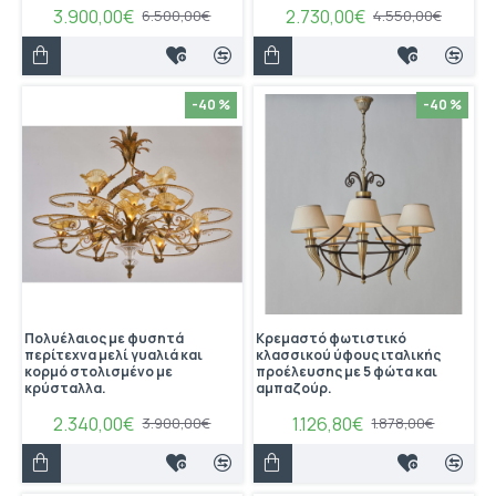
3.900,00€
2.730,00€
6.500,00€
4.550,00€
-40 %
-40 %
Πολυέλαιος με φυσητά
Κρεμαστό φωτιστικό
περίτεχνα μελί γυαλιά και
κλασσικού ύφους ιταλικής
κορμό στολισμένο με
προέλευσης με 5 φώτα και
κρύσταλλα.
αμπαζούρ.
2.340,00€
1.126,80€
3.900,00€
1.878,00€