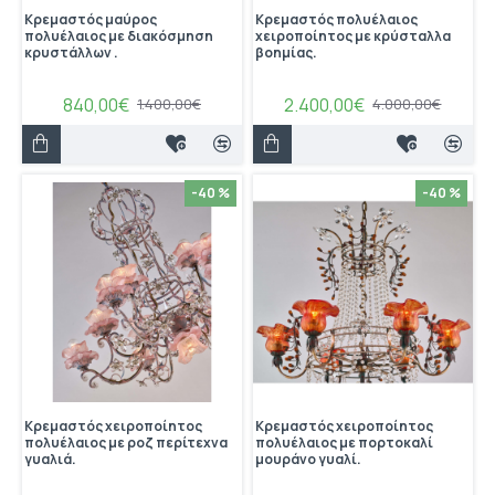
Κρεμαστός μαύρος
Κρεμαστός πολυέλαιος
πολυέλαιος με διακόσμηση
χειροποίητος με κρύσταλλα
κρυστάλλων .
βοημίας.
840,00€
2.400,00€
1.400,00€
4.000,00€
-40 %
-40 %
Κρεμαστός χειροποίητος
Κρεμαστός χειροποίητος
πολυέλαιος με ροζ περίτεχνα
πολυέλαιος με πορτοκαλί
γυαλιά.
μουράνο γυαλί.