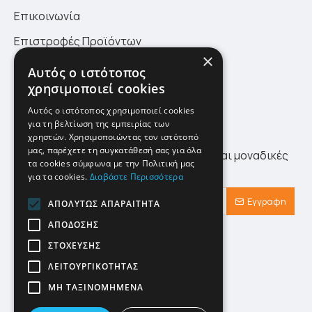
Επικοινωνία
Επιστροφές Προϊόντων
×
Πολιτική Επιστροφών
Αυτός ο ιστότοπος
χρησιμοποιεί cookies
Site Map
Αυτός ο ιστότοπος χρησιμοποιεί cookies
για τη βελτίωση της εμπειρίας των
Newsletter
χρηστών. Χρησιμοποιώντας τον ιστότοπό
μας, παρέχετε τη συγκατάθεσή σας για όλα
Λάβετε πρώτοι τα τελευταία νέα αλλά και μοναδικές
τα cookies σύμφωνα με την Πολιτική μας
προσφορές αποκλειστικά για εσάς!
για τα cookies.
Διαβάστε Περισσότερα
Εγγραφη
ΑΠΟΛΎΤΩΣ ΑΠΑΡΑΊΤΗΤΑ
ΑΠΌΔΟΣΗΣ
Έχω διαβάσει και αποδέχομαι τους
Προστασία Προσωπικών Δεδομένων
ΣΤΌΧΕΥΣΗΣ
ΛΕΙΤΟΥΡΓΙΚΌΤΗΤΑΣ
ΜΗ ΤΑΞΙΝΟΜΗΜΈΝΑ