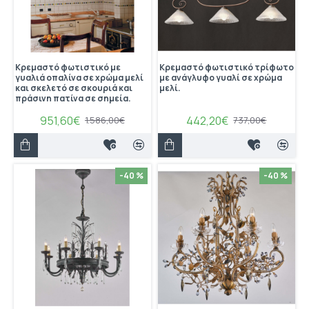
Κρεμαστό φωτιστικό με
Κρεμαστό φωτιστικό τρίφωτο
γυαλιά οπαλίνα σε χρώμα μελί
με ανάγλυφο γυαλί σε χρώμα
και σκελετό σε σκουριά και
μελί.
πράσινη πατίνα σε σημεία.
951,60€
442,20€
1.586,00€
737,00€
-40 %
-40 %