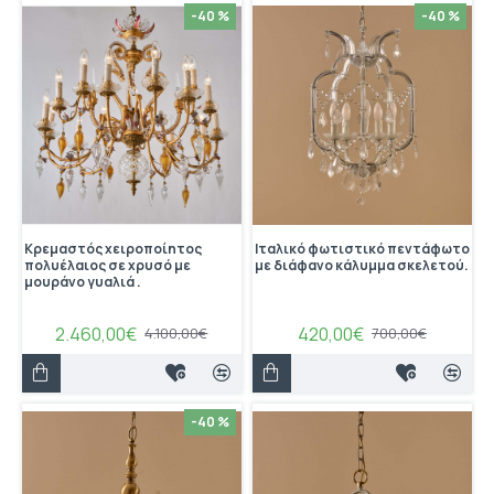
-40 %
-40 %
Κρεμαστός χειροποίητος
Ιταλικό φωτιστικό πεντάφωτο
πολυέλαιος σε χρυσό με
με διάφανο κάλυμμα σκελετού.
μουράνο γυαλιά .
2.460,00€
420,00€
4.100,00€
700,00€
-40 %