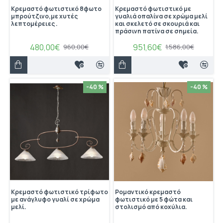
Κρεμαστό φωτιστικό 8φωτο
Κρεμαστό φωτιστικό με
μπρούτζινο,με χυτές
γυαλιά οπαλίνα σε χρώμα μελί
λεπτομέρειες .
και σκελετό σε σκουριά και
πράσινη πατίνα σε σημεία.
480,00€
951,60€
960,00€
1.586,00€
-40 %
-40 %
Κρεμαστό φωτιστικό τρίφωτο
Ρομαντικό κρεμαστό
με ανάγλυφο γυαλί σε χρώμα
φωτιστικό με 5 φώτα και
μελί.
στολισμό από κοχύλια.