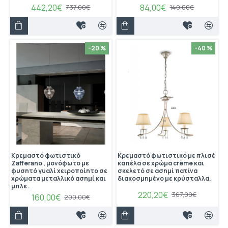
442,20€
84,00€
737,00€
140,00€
-20 %
-40 %
Κρεμαστό φωτιστικό
Κρεμαστό φωτιστικό με πλισέ
Ζafferano , μονόφωτο με
καπέλα σε χρώμα crème και
φυσητό γυαλί χειροποίητο σε
σκελετό σε ασημί πατίνα
χρώματα μεταλλικό ασημί και
διακοσμημένο με κρύσταλλα.
μπλε .
220,20€
367,00€
160,00€
200,00€