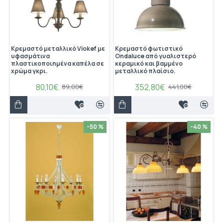
Κρεμαστό μεταλλικό Viokef με
Κρεμαστό φωτιστικό
υφασμάτινα
Ondaluce από γυαλιστερό
πλαστικοποιημένα καπέλα σε
κεραμικό και βαμμένο
χρώμα γκρι.
μεταλλικό πλαίσιο.
80,10€
352,80€
89,00€
441,00€
-50 %
-40 %