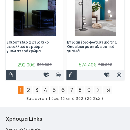
Επιδαπέδιο φωτιστικό
Επιδαπέδιο φωτιστικό της
μεταλλικό σε μαύρο
Ondaluce με οπάλ φυσητά
γυαλιστερό χρώμα .
γυαλιά.
292,00€
574,40€
390,00€
718,00€
1
2
3
4
5
6
7
8
9
Εμφάνιση 1 έως 12 από 302 (26 Σελ.)
Χρήσιμα Links
Σχετικά Με Εμάς