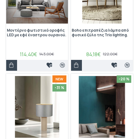
Μοντέρνο φωτιστικό οροφής
Boho επιτραπέζια λάμπα από
LED με εφέ έναστρου ουρανού.
φυσικό ξύλο της Trio lighting.
114,40€
84,18€
143,00€
122,00€
-20 %
NEW
-31 %