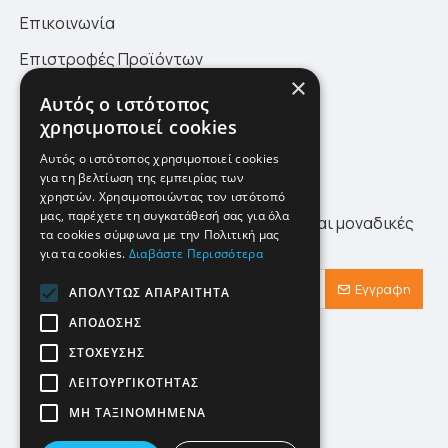
Επικοινωνία
Επιστροφές Προϊόντων
×
Πολιτική Επιστροφών
Αυτός ο ιστότοπος
χρησιμοποιεί cookies
Site Map
Αυτός ο ιστότοπος χρησιμοποιεί cookies
για τη βελτίωση της εμπειρίας των
Newsletter
χρηστών. Χρησιμοποιώντας τον ιστότοπό
μας, παρέχετε τη συγκατάθεσή σας για όλα
Λάβετε πρώτοι τα τελευταία νέα αλλά και μοναδικές
τα cookies σύμφωνα με την Πολιτική μας
προσφορές αποκλειστικά για εσάς!
για τα cookies.
Διαβάστε Περισσότερα
Εγγραφη
ΑΠΟΛΎΤΩΣ ΑΠΑΡΑΊΤΗΤΑ
ΑΠΌΔΟΣΗΣ
Έχω διαβάσει και αποδέχομαι τους
Προστασία Προσωπικών Δεδομένων
ΣΤΌΧΕΥΣΗΣ
ΛΕΙΤΟΥΡΓΙΚΌΤΗΤΑΣ
ΜΗ ΤΑΞΙΝΟΜΗΜΈΝΑ