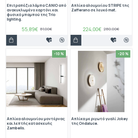
Eπιτραπέζια λάμπα CANIO από
Απλίκα αλουμινίου STRIPE της
ανακυκλωμένο χαρτόνι και
Ζafferano σε λευκό mat.
φυσικό μπαμπού της Trio
lighting.
55,89€
224,00€
81,00€
280,00€
-10 %
-20 %
Απλίκα αλουμινίου μοντέρνας
Απλίκα με ριγωτό γυαλί Jokey
και λεπτής κατασκευής
της Ondaluce.
Zambelis.