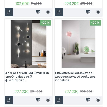
102,60€
223,20€
114,00€
279,00€
-20 %
-20 %
Απλίκα τοίχου Led μεταλλική
Επιδαπέδιο Led Jokey σε
της Ondaluce σε 3
χρυσό με ριγωτό γυαλί της
φινιρίσματα.
Ondaluce.
227,20€
727,20€
284,00€
909,00€