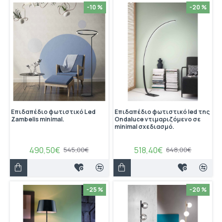
-10 %
-20 %
Επιδαπέδιο φωτιστικό Led
Επιδαπέδιο φωτιστικό led της
Zambelis minimal.
Ondaluce ντιμαριζόμενο σε
minimal σχεδιασμό.
490,50€
518,40€
545,00€
648,00€
-25 %
-20 %