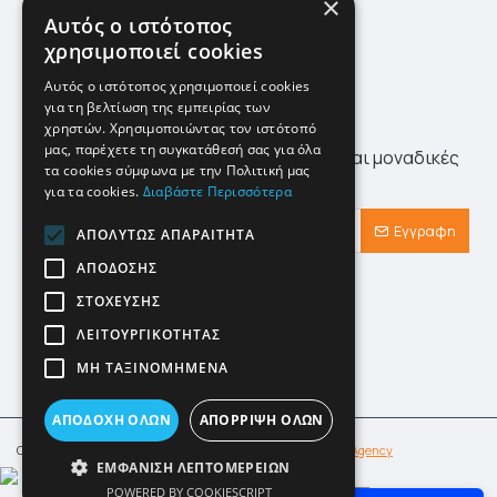
×
Πολιτική Επιστροφών
Αυτός ο ιστότοπος
χρησιμοποιεί cookies
Site Map
Αυτός ο ιστότοπος χρησιμοποιεί cookies
για τη βελτίωση της εμπειρίας των
Newsletter
χρηστών. Χρησιμοποιώντας τον ιστότοπό
μας, παρέχετε τη συγκατάθεσή σας για όλα
Λάβετε πρώτοι τα τελευταία νέα αλλά και μοναδικές
τα cookies σύμφωνα με την Πολιτική μας
προσφορές αποκλειστικά για εσάς!
για τα cookies.
Διαβάστε Περισσότερα
Εγγραφη
ΑΠΟΛΎΤΩΣ ΑΠΑΡΑΊΤΗΤΑ
ΑΠΌΔΟΣΗΣ
Έχω διαβάσει και αποδέχομαι τους
Προστασία Προσωπικών Δεδομένων
ΣΤΌΧΕΥΣΗΣ
ΛΕΙΤΟΥΡΓΙΚΌΤΗΤΑΣ
ΜΗ ΤΑΞΙΝΟΜΗΜΈΝΑ
ΑΠΟΔΟΧΉ ΌΛΩΝ
ΑΠΌΡΡΙΨΗ ΌΛΩΝ
Copyright © klimafot.com. Designed & Developed by
IMBnet Agency
ΕΜΦΆΝΙΣΗ ΛΕΠΤΟΜΕΡΕΙΏΝ
Φίλτρα
POWERED BY COOKIESCRIPT