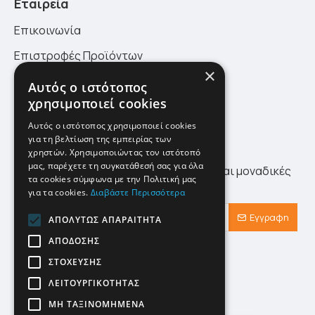
Εταιρεία
Επικοινωνία
Επιστροφές Προϊόντων
×
Πολιτική Επιστροφών
Αυτός ο ιστότοπος
χρησιμοποιεί cookies
Site Map
Αυτός ο ιστότοπος χρησιμοποιεί cookies
για τη βελτίωση της εμπειρίας των
Newsletter
χρηστών. Χρησιμοποιώντας τον ιστότοπό
μας, παρέχετε τη συγκατάθεσή σας για όλα
Λάβετε πρώτοι τα τελευταία νέα αλλά και μοναδικές
τα cookies σύμφωνα με την Πολιτική μας
προσφορές αποκλειστικά για εσάς!
για τα cookies.
Διαβάστε Περισσότερα
Εγγραφη
ΑΠΟΛΎΤΩΣ ΑΠΑΡΑΊΤΗΤΑ
ΑΠΌΔΟΣΗΣ
Έχω διαβάσει και αποδέχομαι τους
Προστασία Προσωπικών Δεδομένων
ΣΤΌΧΕΥΣΗΣ
ΛΕΙΤΟΥΡΓΙΚΌΤΗΤΑΣ
ΜΗ ΤΑΞΙΝΟΜΗΜΈΝΑ