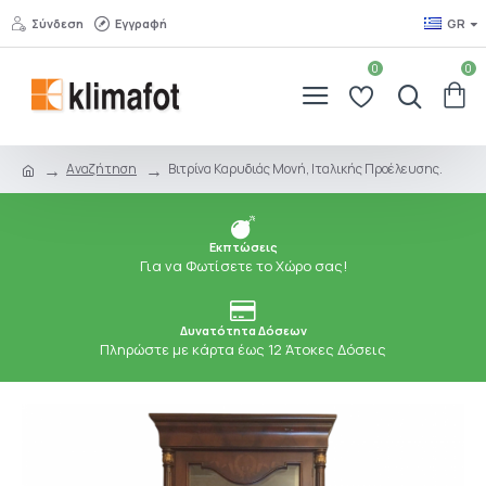
Σύνδεση
Εγγραφή
GR
0
0
Αναζήτηση
Βιτρίνα Καρυδιάς Μονή, Ιταλικής Προέλευσης.
Εκπτώσεις
Για να Φωτίσετε το Χώρο σας!
Δυνατότητα Δόσεων
Πληρώστε με κάρτα έως 12 Άτοκες Δόσεις