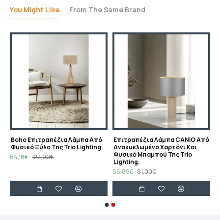
You Might Like
From The Same Brand
στρου Ουρανού.
Boho Επιτραπέζια Λάμπα Από
Eπιτραπέζια Λάμπα CANIO Από
Φυσικό Ξύλο Της Trio Lighting.
Ανακυκλωμένο Χαρτόνι Και
Φυσικό Μπαμπού Της Trio
84,18€
122,00€
Lighting.
55,89€
81,00€